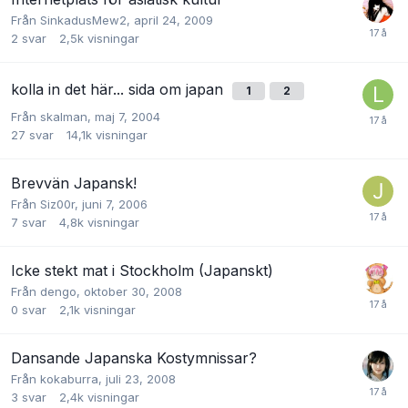
Från
SinkadusMew2
,
april 24, 2009
2
svar
2,5k
visningar
kolla in det här... sida om japan
1
2
Från
skalman
,
maj 7, 2004
27
svar
14,1k
visningar
Brevvän Japansk!
Från
Siz00r
,
juni 7, 2006
7
svar
4,8k
visningar
Icke stekt mat i Stockholm (Japanskt)
Från
dengo
,
oktober 30, 2008
0
svar
2,1k
visningar
Dansande Japanska Kostymnissar?
Från
kokaburra
,
juli 23, 2008
3
svar
2,4k
visningar