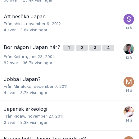
Att besöka Japan.
Från
shinji
,
november 9, 2012
4
svar
3,6k
visningar
Bor någon i Japan här?
1
2
3
4
Från
Keitara
,
juni 23, 2004
82
svar
36,7k
visningar
Jobba i Japan?
Från
Minatoku
,
december 7, 2011
4
svar
3,7k
visningar
Japansk arkeologi
Från
Kidaw
,
november 27, 2011
2
svar
3,3k
visningar
Ni som bott i Japan, hur gjorde ni?