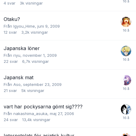
4
svar
3k
visningar
Otaku?
Från
Igyou_Hime
,
juni 9, 2009
12
svar
3,2k
visningar
Japanska löner
Från
riyu
,
november 1, 2009
22
svar
6,7k
visningar
Japansk mat
Från
Aso
,
september 23, 2009
21
svar
5k
visningar
vart har pockysarna gömt sig????
Från
nakashima_asuka
,
maj 27, 2006
24
svar
13,4k
visningar
Internetplats för asiatisk kultur