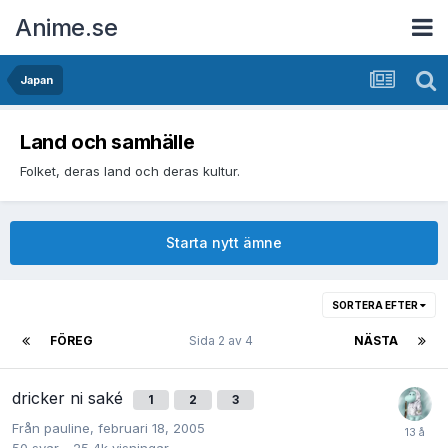
Anime.se
Japan
Land och samhälle
Folket, deras land och deras kultur.
Starta nytt ämne
SORTERA EFTER
FÖREG
Sida 2 av 4
NÄSTA
dricker ni saké
1
2
3
Från
pauline
,
februari 18, 2005
50
svar
25,4k
visningar