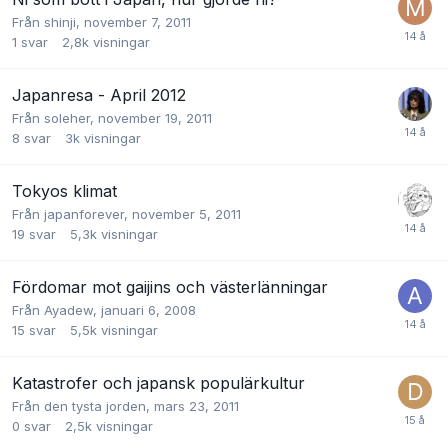
Från
shinji
,
november 7, 2011
1
svar
2,8k
visningar
Japanresa - April 2012
Från
soleher
,
november 19, 2011
8
svar
3k
visningar
Tokyos klimat
Från
japanforever
,
november 5, 2011
19
svar
5,3k
visningar
Fördomar mot gaijins och västerlänningar
Från
Ayadew
,
januari 6, 2008
15
svar
5,5k
visningar
Katastrofer och japansk populärkultur
Från
den tysta jorden
,
mars 23, 2011
0
svar
2,5k
visningar