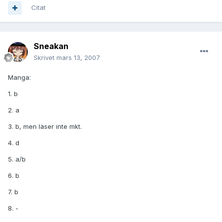
Citat
Sneakan
Skrivet
mars 13, 2007
Manga:
1. b
2. a
3. b, men läser inte mkt.
4. d
5. a/b
6. b
7. b
8. -