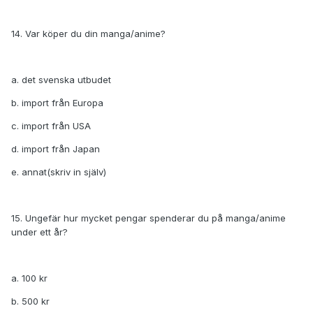
14. Var köper du din manga/anime?
a. det svenska utbudet
b. import från Europa
c. import från USA
d. import från Japan
e. annat(skriv in själv)
15. Ungefär hur mycket pengar spenderar du på manga/anime
under ett år?
a. 100 kr
b. 500 kr