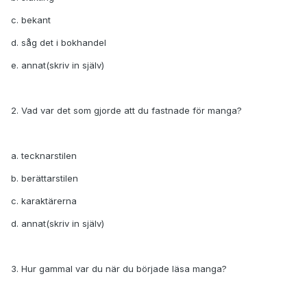
c. bekant
d. såg det i bokhandel
e. annat(skriv in själv)
2. Vad var det som gjorde att du fastnade för manga?
a. tecknarstilen
b. berättarstilen
c. karaktärerna
d. annat(skriv in själv)
3. Hur gammal var du när du började läsa manga?