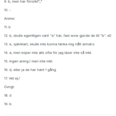
9. b, men har försökt^_^
10. -
Anime:
11. b
12. b, skulle egentligen varit "a" här, fast wow gjorde de till "b". xD
13. e, självklart, skulle inte kunna tänka mig nått annat:o
14. a, men köper inte alls ofta för jag läser inte så mkt.
15. Ingen aning:/ men inte mkt.
16. d, eller ja de har hänt 1 gång.
17. Vet ej:/
Övrigt:
18. d
19. b.