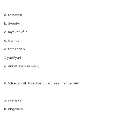
a. romantik
b. äventyr
c. mycket våld
d. framtid
e. förr i tiden.
f. yaoi/yuri
g. annat(skriv in själv)
6. Vilket språk föredrar du att läsa manga på?
a. svenska
b. engelska