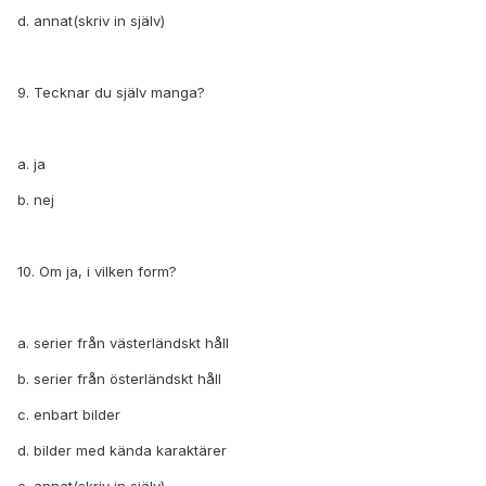
d. annat(skriv in själv)
9. Tecknar du själv manga?
a. ja
b. nej
10. Om ja, i vilken form?
a. serier från västerländskt håll
b. serier från österländskt håll
c. enbart bilder
d. bilder med kända karaktärer