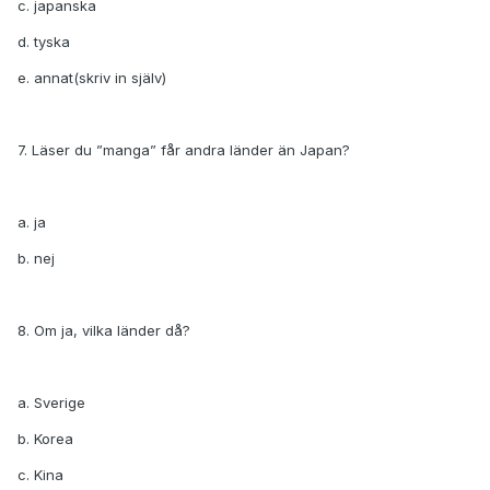
c. japanska
d. tyska
e. annat(skriv in själv)
7. Läser du ”manga” får andra länder än Japan?
a. ja
b. nej
8. Om ja, vilka länder då?
a. Sverige
b. Korea
c. Kina