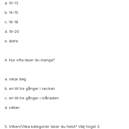
a. 10-13
b. 14-15
c. 16-18
d. 19-20
e. äldre
4. Hur ofta läser du manga?
a. varje dag
b. en till tre gånger i veckan
c. en till tre gånger i månaden
d. sällan
5. Vilken/Vilka kategorier läser du helst? Välj högst 3.