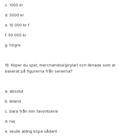
c. 1000 kr
d. 5000 kr
e. 10 000 kr f
f. 50 000 kr
g. högre
16. Köper du spel, merchandise(prylar) och liknade som är
baserat på figurerna från serierna?
a. absolut
b. ibland
c. bara från min favoritserie
d. nej
e. skulle aldrig köpa sådant