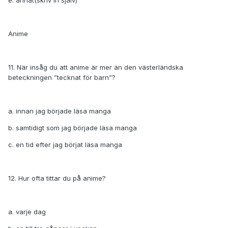
e. annat(skriv in själv)
Anime
11. När insåg du att anime är mer än den västerländska
beteckningen ”tecknat för barn”?
a. innan jag började läsa manga
b. samtidigt som jag började läsa manga
c. en tid efter jag börjat läsa manga
12. Hur ofta tittar du på anime?
a. varje dag