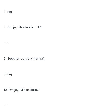
b. nej
8. Om ja, vilka länder då?
----
9. Tecknar du själv manga?
b. nej
10. Om ja, i vilken form?
---