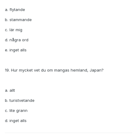
a. flytande
b. stammande
c. lär mig
d. några ord
e. inget alls
19. Hur mycket vet du om mangas hemland, Japan?
a. allt
b. turistvetande
c. lite grann
d. inget alls