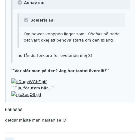
Ashaz sa:
Sceleris sa:
Om power-knappen ligger som i
Chobits
så hade
det varit okej att behöva starta om den ibland.
nu får du förklara för ovetande mej :O
``Var slår man på den? Jag har testat överallt!´´
``Tja, förutom här...´´
håhåååå.
detdär måste man nästan se :D