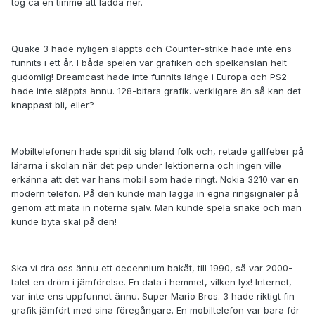
tog ca en timme att ladda ner.
Quake 3 hade nyligen släppts och Counter-strike hade inte ens
funnits i ett år. I båda spelen var grafiken och spelkänslan helt
gudomlig! Dreamcast hade inte funnits länge i Europa och PS2
hade inte släppts ännu. 128-bitars grafik. verkligare än så kan det
knappast bli, eller?
Mobiltelefonen hade spridit sig bland folk och, retade gallfeber på
lärarna i skolan när det pep under lektionerna och ingen ville
erkänna att det var hans mobil som hade ringt. Nokia 3210 var en
modern telefon. På den kunde man lägga in egna ringsignaler på
genom att mata in noterna själv. Man kunde spela snake och man
kunde byta skal på den!
Ska vi dra oss ännu ett decennium bakåt, till 1990, så var 2000-
talet en dröm i jämförelse. En data i hemmet, vilken lyx! Internet,
var inte ens uppfunnet ännu. Super Mario Bros. 3 hade riktigt fin
grafik jämfört med sina föregångare. En mobiltelefon var bara för