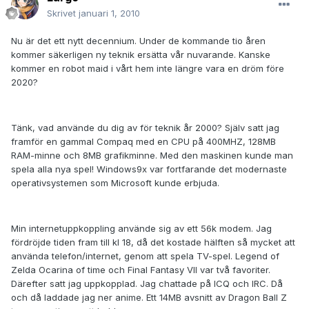
Skrivet
januari 1, 2010
Nu är det ett nytt decennium. Under de kommande tio åren
kommer säkerligen ny teknik ersätta vår nuvarande. Kanske
kommer en robot maid i vårt hem inte längre vara en dröm före
2020?
Tänk, vad använde du dig av för teknik år 2000? Själv satt jag
framför en gammal Compaq med en CPU på 400MHZ, 128MB
RAM-minne och 8MB grafikminne. Med den maskinen kunde man
spela alla nya spel! Windows9x var fortfarande det modernaste
operativsystemen som Microsoft kunde erbjuda.
Min internetuppkoppling använde sig av ett 56k modem. Jag
fördröjde tiden fram till kl 18, då det kostade hälften så mycket att
använda telefon/internet, genom att spela TV-spel. Legend of
Zelda Ocarina of time och Final Fantasy VII var två favoriter.
Därefter satt jag uppkopplad. Jag chattade på ICQ och IRC. Då
och då laddade jag ner anime. Ett 14MB avsnitt av Dragon Ball Z