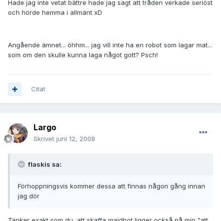
Hade jag inte vetat bättre hade jag sagt att tråden verkade seriöst
och hörde hemma i allmänt xD
Angående ämnet... öhhm... jag vill inte ha en robot som lagar mat...
som om den skulle kunna laga något gott? Psch!
Citat
Largo
Skrivet
juni 12, 2008
flaskis sa:
Förhoppningsvis kommer dessa att finnas någon gång innan
jag dör
Tänker exakt som du, att skaffa maidbot ligger också på min "att