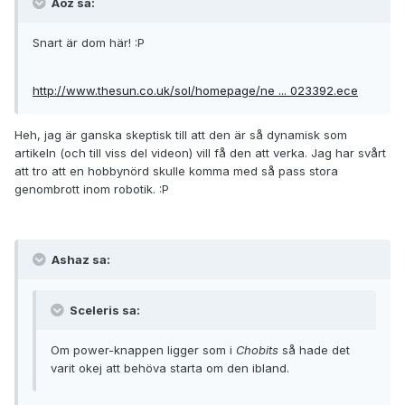
Aoz sa:
Snart är dom här! :P
http://www.thesun.co.uk/sol/homepage/ne ... 023392.ece
Heh, jag är ganska skeptisk till att den är så dynamisk som
artikeln (och till viss del videon) vill få den att verka. Jag har svårt
att tro att en hobbynörd skulle komma med så pass stora
genombrott inom robotik. :P
Ashaz sa:
Sceleris sa:
Om power-knappen ligger som i
Chobits
så hade det
varit okej att behöva starta om den ibland.