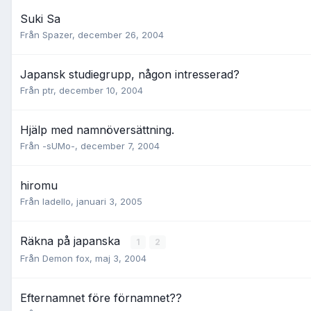
Suki Sa
Från
Spazer
,
december 26, 2004
Japansk studiegrupp, någon intresserad?
Från
ptr
,
december 10, 2004
Hjälp med namnöversättning.
Från
-sUMo-
,
december 7, 2004
hiromu
Från
ladello
,
januari 3, 2005
Räkna på japanska
1
2
Från
Demon fox
,
maj 3, 2004
Efternamnet före förnamnet??