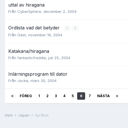
uttal av hiragana
Från
CyberSphere
,
december 2, 2004
Ordlista vad det betyder
1
2
Från Gäst,
november 19, 2004
Katakana/hiragana
Från
fantasticfreddie
,
juli 25, 2004
Inlärningsprogram till dator
Från
Jocke
,
mars 30, 2004
FÖREG
1
2
3
4
5
6
7
NÄSTA
Hem
Japan
Språket