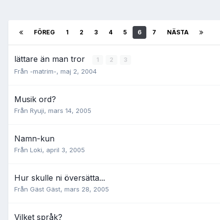
FÖREG
1
2
3
4
5
6
7
NÄSTA
lättare än man tror
1
2
3
Från
-matrim-
,
maj 2, 2004
Musik ord?
Från
Ryuji
,
mars 14, 2005
Namn-kun
Från
Loki
,
april 3, 2005
Hur skulle ni översätta...
Från Gäst Gäst,
mars 28, 2005
Vilket språk?