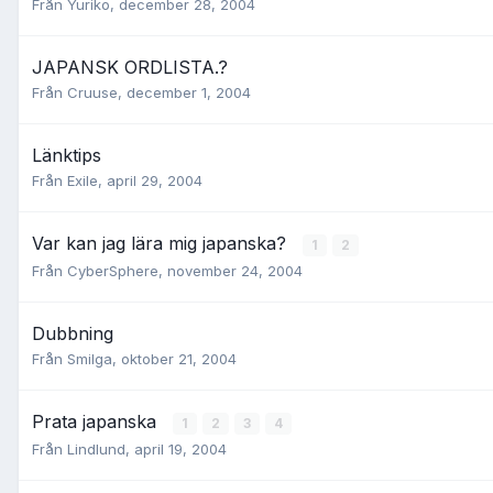
Från
Yuriko
,
december 28, 2004
JAPANSK ORDLISTA.?
Från
Cruuse
,
december 1, 2004
Länktips
Från
Exile
,
april 29, 2004
Var kan jag lära mig japanska?
1
2
Från
CyberSphere
,
november 24, 2004
Dubbning
Från
Smilga
,
oktober 21, 2004
Prata japanska
1
2
3
4
Från
Lindlund
,
april 19, 2004