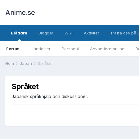
Anime.se
Bläddra
Bloggar
Wiki
Aktivitet
Träffa oss på 
Forum
Händelser
Personal
Användare online
R
Hem
Japan
Språket
Språket
Japansk språkhjälp och diskussioner.