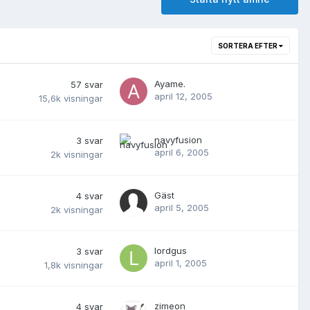
SORTERA EFTER
Ayame.
57
svar
april 12, 2005
15,6k
visningar
navyfusion
3
svar
april 6, 2005
2k
visningar
Gäst
4
svar
april 5, 2005
2k
visningar
lordgus
3
svar
april 1, 2005
1,8k
visningar
zimeon
4
svar