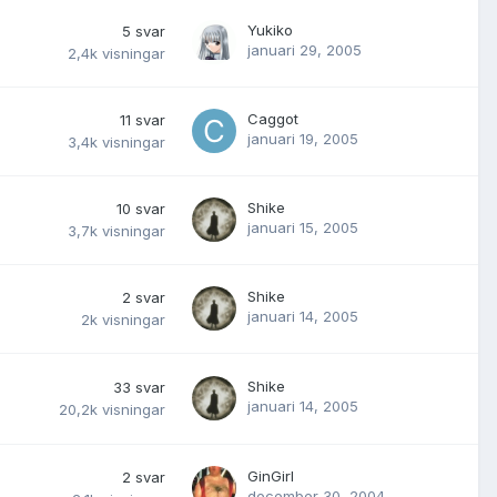
Yukiko
5
svar
januari 29, 2005
2,4k
visningar
Caggot
11
svar
januari 19, 2005
3,4k
visningar
Shike
10
svar
januari 15, 2005
3,7k
visningar
Shike
2
svar
januari 14, 2005
2k
visningar
Shike
33
svar
januari 14, 2005
20,2k
visningar
GinGirl
2
svar
december 30, 2004