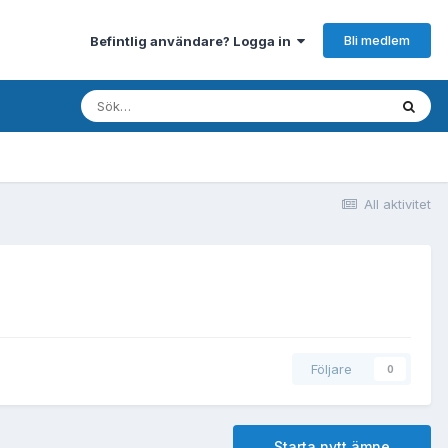
Bli medlem
Befintlig användare? Logga in
All aktivitet
Följare
0
Starta nytt ämne